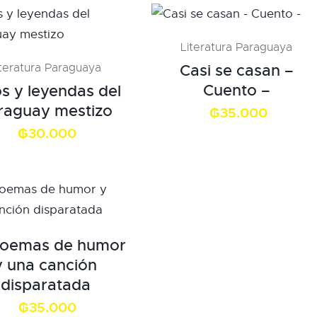
Literatura Paraguaya
iteratura Paraguaya
Casi se casan –
Cuento –
s y leyendas del
raguay mestizo
₲
35.000
₲
30.000
poemas de humor
y una canción
disparatada
₲
35.000