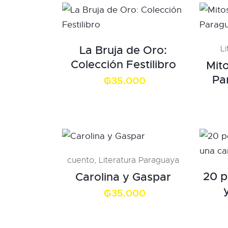
La Bruja de Oro:
L
Colección Festilibro
Mito
Pa
₲
35.000
cuento
,
Literatura Paraguaya
20 
Carolina y Gaspar
₲
35.000