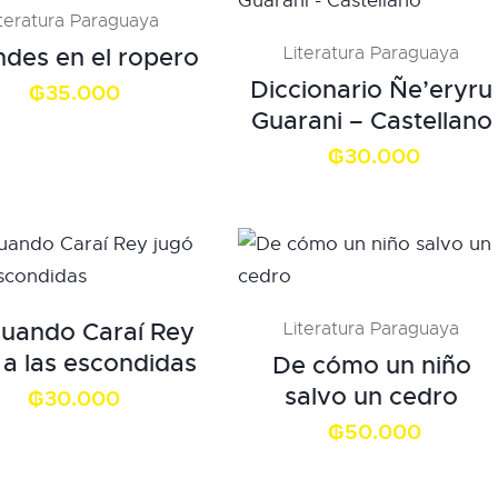
iteratura Paraguaya
des en el ropero
Literatura Paraguaya
Diccionario Ñe’eryru
₲
35.000
Guarani – Castellano
₲
30.000
uando Caraí Rey
Literatura Paraguaya
 a las escondidas
De cómo un niño
salvo un cedro
₲
30.000
₲
50.000