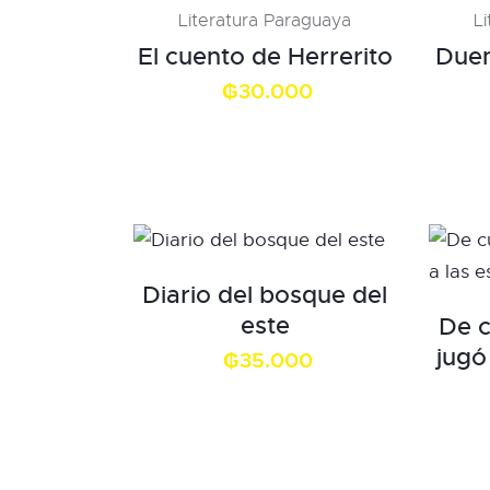
Literatura Paraguaya
L
El cuento de Herrerito
Duen
₲
30.000
Diario del bosque del
este
De c
jugó
₲
35.000