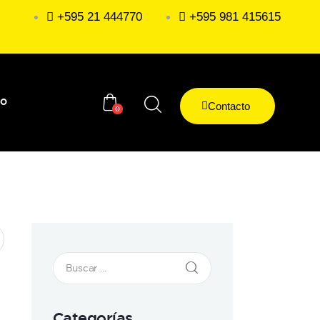
+595 21 444770
+595 981 415615
to
Contacto
0
Categorías