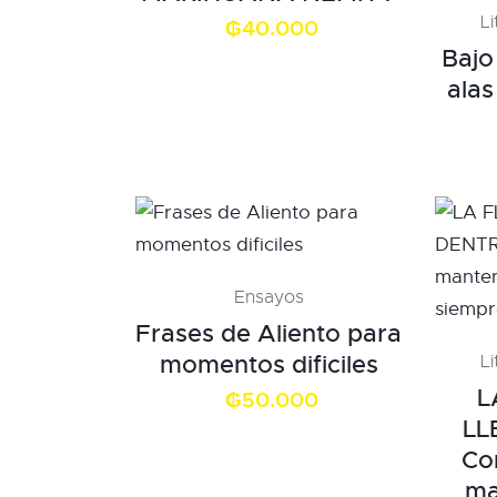
L
₲
40.000
Bajo
alas
Ensayos
Frases de Aliento para
momentos dificiles
L
L
₲
50.000
LL
Co
ma