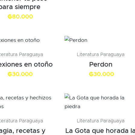
para siempre
₲
80.000
iteratura Paraguaya
Literatura Paraguaya
exiones en otoño
Perdon
₲
30.000
₲
30.000
iteratura Paraguaya
Literatura Paraguaya
gia, recetas y
La Gota que horada l