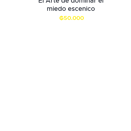
El Arte de dominar el
miedo escenico
₲
50.000