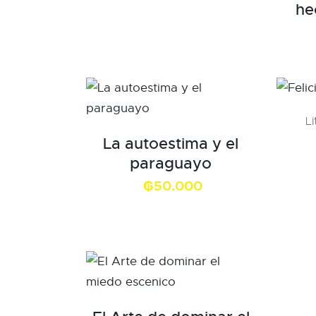
he
L
La autoestima y el
paraguayo
₲
50.000