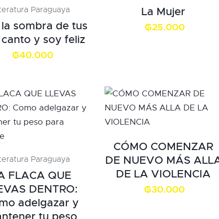
iteratura Paraguaya
La Mujer
 la sombra de tus
₲
25.000
 canto y soy feliz
₲
40.000
CÓMO COMENZAR
DE NUEVO MÁS ALL
iteratura Paraguaya
DE LA VIOLENCIA
A FLACA QUE
EVAS DENTRO:
₲
30.000
mo adelgazar y
ntener tu peso