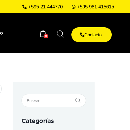
+595 21 444770
+595 981 415615
to
Contacto
0
Categorías