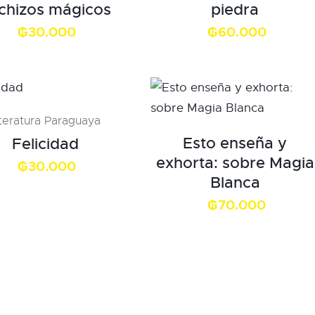
chizos mágicos
piedra
₲
30.000
₲
60.000
iteratura Paraguaya
Esto enseña y
Felicidad
exhorta: sobre Magia
₲
30.000
Blanca
₲
70.000