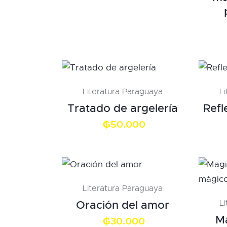
Literatura Paraguaya
L
Tratado de argelería
Refl
₲
50.000
Literatura Paraguaya
Oración del amor
L
Ma
₲
30.000