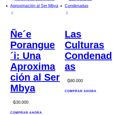
Ñe´e
Las
Porangue
Culturas
´i: Una
Condenad
Aproxima
as
ción al Ser
₲
80.000
Mbya
COMPRAR AHORA
₲
30.000
COMPRAR AHORA