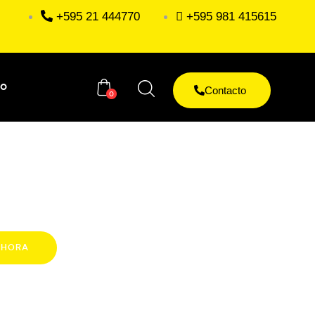
+595 21 444770
+595 981 415615
to
Contacto
0
AHORA