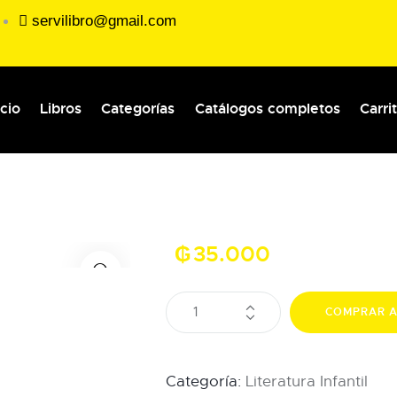
servilibro@gmail.com
icio
Libros
Categorías
Catálogos completos
Carri
₲
35.000
COMPRAR 
Categoría:
Literatura Infantil