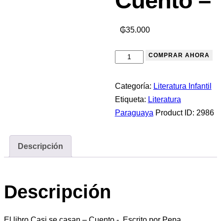
Cuento –
₲
35.000
COMPRAR AHORA
Categoría:
Literatura Infantil
Etiqueta:
Literatura
Paraguaya
Product ID:
2986
Descripción
Descripción
El libro Casi se casan – Cuento.- Escrito por Pepa