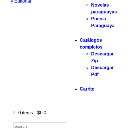
y Editorial
Novelas
paraguayas
Poesia
Paraguaya
Catálogos
completos
Descargar
Zip
Descargar
Pdf
Carrito
0 items
-
₲0
0