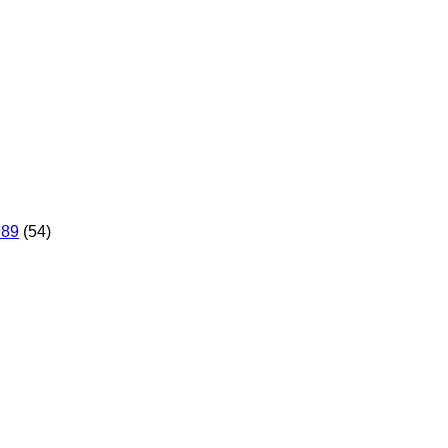
989
(54)