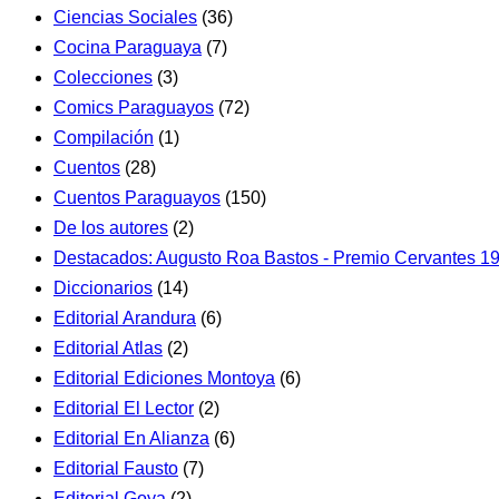
Ciencias Sociales
(36)
Cocina Paraguaya
(7)
Colecciones
(3)
Comics Paraguayos
(72)
Compilación
(1)
Cuentos
(28)
Cuentos Paraguayos
(150)
De los autores
(2)
Destacados: Augusto Roa Bastos - Premio Cervantes 1
Diccionarios
(14)
Editorial Arandura
(6)
Editorial Atlas
(2)
Editorial Ediciones Montoya
(6)
Editorial El Lector
(2)
Editorial En Alianza
(6)
Editorial Fausto
(7)
Editorial Goya
(2)