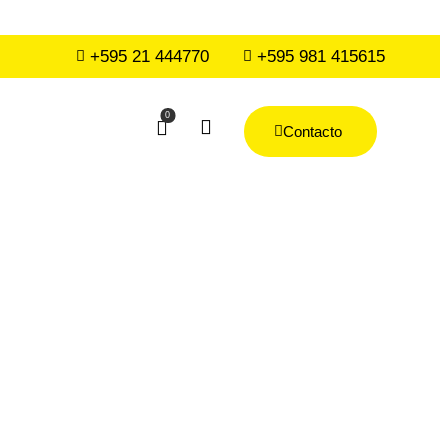
+595 21 444770
+595 981 415615
0
Contacto