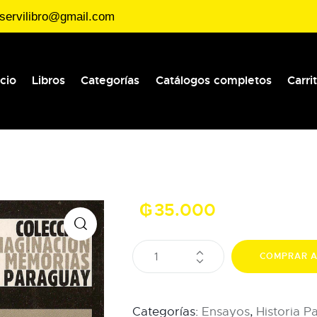
servilibro@gmail.com
icio
Libros
Categorías
Catálogos completos
Carri
₲
35.000
COMPRAR 
Categorías:
Ensayos
,
Historia 