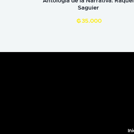
Antologia de la Narrativa: Raquel
Saguier
₲
35.000
Ini