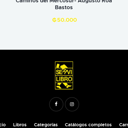
Caminos del Mercosur- Augusto Roa
Bastos
₲
50.000
cio
Libros
Categorías
Catálogos completos
Carr