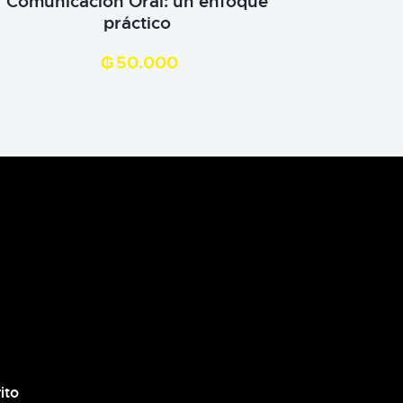
Comunicación Oral: un enfoque
práctico
₲
50.000
ito