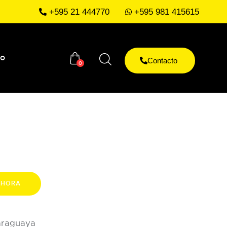
+595 21 444770
+595 981 415615
to
Contacto
0
AHORA
Paraguaya