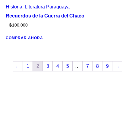
Historia
,
Literatura Paraguaya
Recuerdos de la Guerra del Chaco
₲
100.000
COMPRAR AHORA
←
1
2
3
4
5
…
7
8
9
→