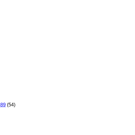
989
(54)