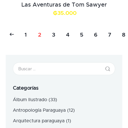
Las Aventuras de Tom Sawyer
₲
35.000
1
2
3
4
5
6
→
7
8
Categorías
Álbum Ilustrado
(33)
Antropología Paraguaya
(12)
Arquitectura paraguaya
(1)