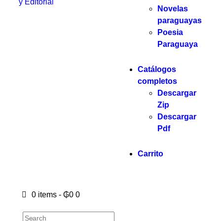
y Editorial
Novelas
paraguayas
Poesia
Paraguaya
Catálogos
completos
Descargar
Zip
Descargar
Pdf
Carrito
0 items
-
₲0
0