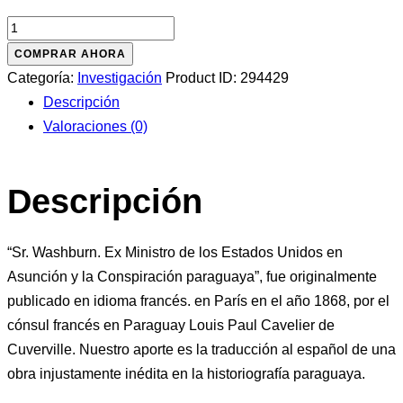
Washburn
y
COMPRAR AHORA
la
Categoría:
Investigación
Product ID:
294429
conspiración
Descripción
paraguaya
Valoraciones (0)
cantidad
Descripción
“Sr. Washburn. Ex Ministro de los Estados Unidos en
Asunción y la Conspiración paraguaya”, fue originalmente
publicado en idioma francés. en París en el año 1868, por el
cónsul francés en Paraguay Louis Paul Cavelier de
Cuverville. Nuestro aporte es la traducción al español de una
obra injustamente inédita en la historiografía paraguaya.