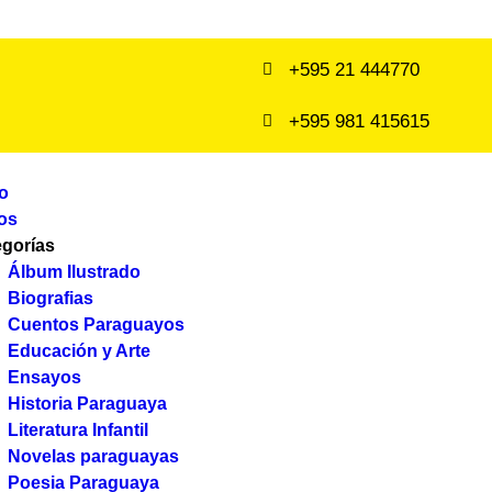
+595 21 444770
+595 981 415615
io
os
egorías
Álbum Ilustrado
Biografias
Cuentos Paraguayos
Educación y Arte
Ensayos
Historia Paraguaya
Literatura Infantil
Novelas paraguayas
Poesia Paraguaya