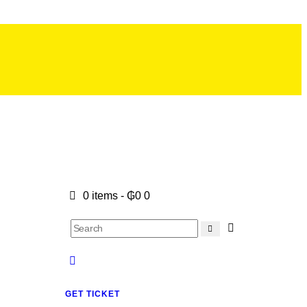
0 items
-
₲0
0
GET TICKET