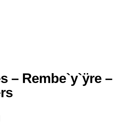
es – Rembe`y`ÿre –
rs