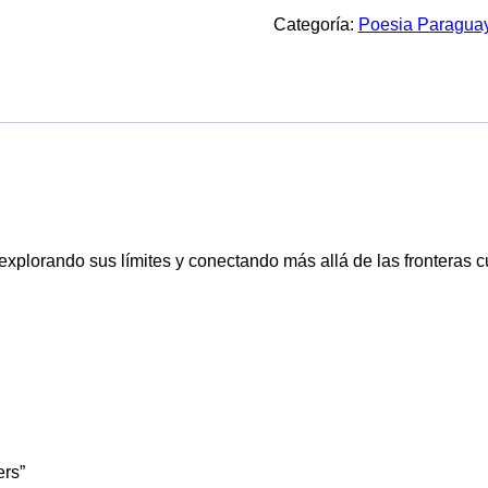
-
Categoría:
Poesia Paragua
Rembe`y`ÿre
-
No
borders
cantidad
 explorando sus límites y conectando más allá de las fronteras cu
ers”