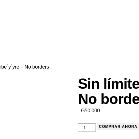
mbe`y`ÿre – No borders
Sin límit
No borde
₲
50.000
Sin
COMPRAR AHORA
límites