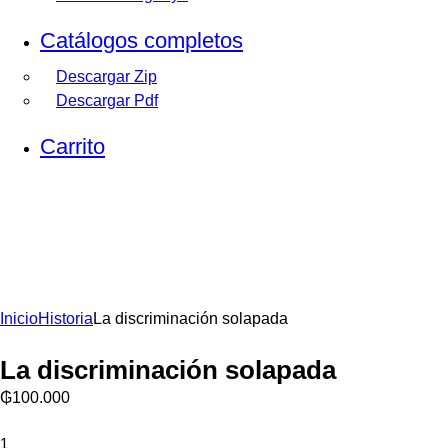
Catálogos completos
Descargar Zip
Descargar Pdf
Carrito
Inicio
Historia
La discriminación solapada
La discriminación solapada
₲
100.000
La