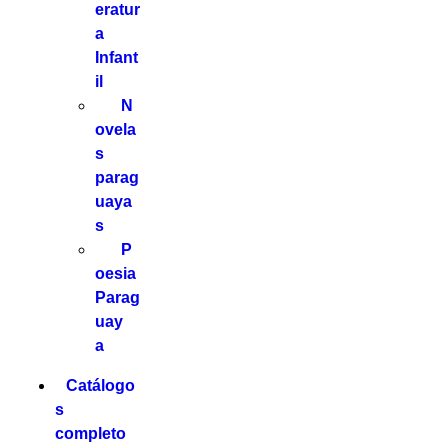
eratur
a
Infant
il
N
ovela
s
parag
uaya
s
P
oesia
Parag
uay
a
Catálogo
s
completo