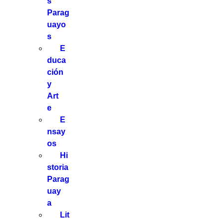
s
Parag
uayo
s
E
duca
ción
y
Art
e
E
nsay
os
Hi
storia
Parag
uay
a
Lit