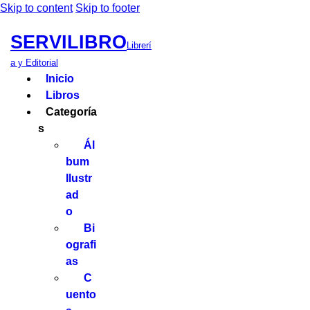
Skip to content
Skip to footer
SERVILIBRO
Librerí
a y Editorial
Inicio
Libros
Categoría
s
Ál
bum
Ilustr
ad
o
Bi
ografi
as
C
uento