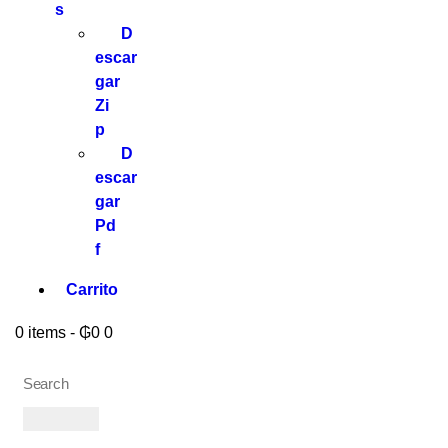
s
D
escar
gar
Zi
p
D
escar
gar
Pd
f
Carrito
0 items
-
₲0
0