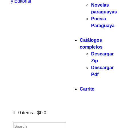
y Editorial
Novelas
paraguayas
Poesia
Paraguaya
Catálogos
completos
Descargar
Zip
Descargar
Pdf
Carrito
0 items
-
₲0
0