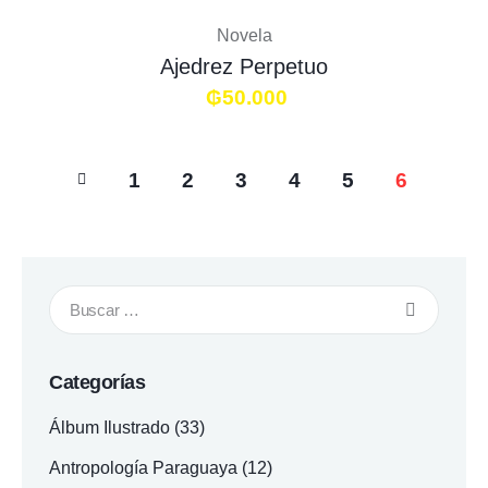
Novela
Ajedrez Perpetuo
₲
50.000
1
2
3
4
5
6
Categorías
Álbum Ilustrado
(33)
Antropología Paraguaya
(12)