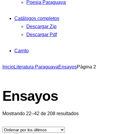
Poesia Paraguaya
Catálogos completos
Descargar Zip
Descargar Pdf
Carrito
Inicio
Literatura Paraguaya
Ensayos
Página 2
Ensayos
Ordenado
Mostrando 22–42 de 208 resultados
por
los