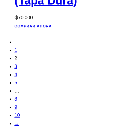
(Tapa Dura)
₲
70.000
COMPRAR AHORA
←
1
2
3
4
5
…
8
9
10
→