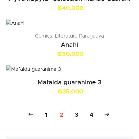
₲
40.000
Comics
,
Literatura Paraguaya
Anahi
₲
50.000
Mafalda guaranime 3
₲
35.000
←
1
2
→
3
4