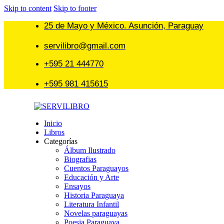
Skip to content
Skip to footer
25 de Mayo y México. Asunción, Paraguay
servilibro@gmail.com
+595 21 444770
+595 981 415615
Inicio
Libros
Categorías
Álbum Ilustrado
Biografias
Cuentos Paraguayos
Educación y Arte
Ensayos
Historia Paraguaya
Literatura Infantil
Novelas paraguayas
Poesia Paraguaya