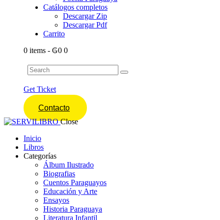
Catálogos completos
Descargar Zip
Descargar Pdf
Carrito
0 items
-
₲0
0
Get Ticket
Contacto
Close
Inicio
Libros
Categorías
Álbum Ilustrado
Biografias
Cuentos Paraguayos
Educación y Arte
Ensayos
Historia Paraguaya
Literatura Infantil