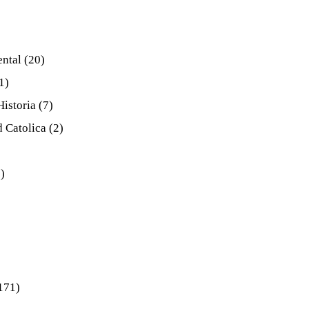
ental
(20)
1)
Historia
(7)
d Catolica
(2)
)
171)