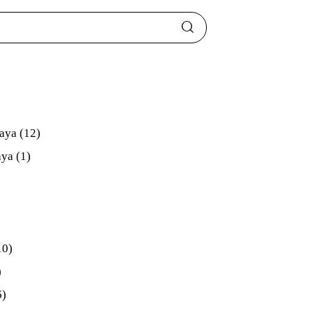
)
uaya
(12)
aya
(1)
10)
)
6)