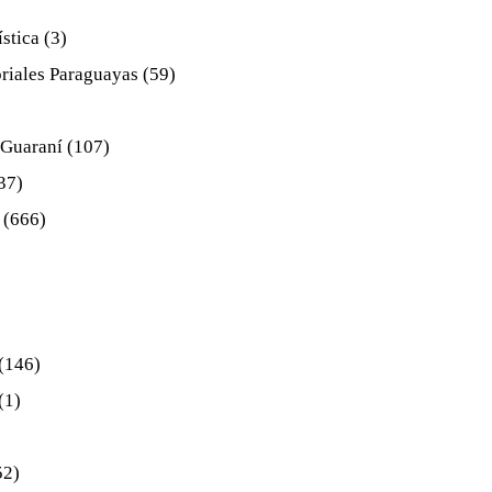
ística
(3)
oriales Paraguayas
(59)
 Guaraní
(107)
37)
(666)
(146)
(1)
52)