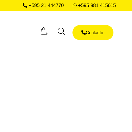
+595 21 444770
+595 981 415615
o
Contacto
0