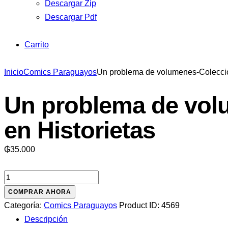
Descargar Zip
Descargar Pdf
Carrito
Inicio
Comics Paraguayos
Un problema de volumenes-Coleccion
Un problema de vol
en Historietas
₲
35.000
Un
problema
COMPRAR AHORA
de
Categoría:
Comics Paraguayos
Product ID:
4569
volumenes-
Descripción