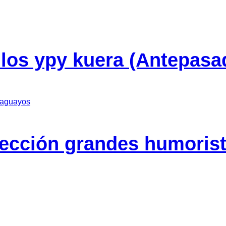
 los ypy kuera (Antepasa
ección grandes humoris