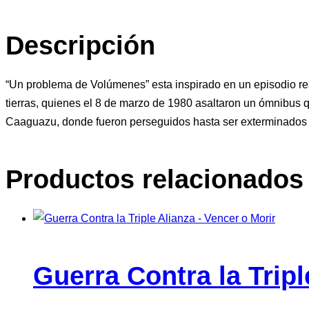
Coleccion
Literatura
Descripción
Paraguaya
en
Historietas
“Un problema de Volúmenes” esta inspirado en un episodio rea
cantidad
tierras, quienes el 8 de marzo de 1980 asaltaron un ómnibus q
Caaguazu, donde fueron perseguidos hasta ser exterminados 
Productos relacionados
Guerra Contra la Tripl