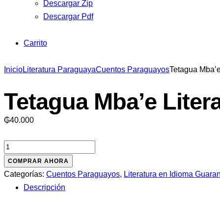
Descargar Zip
Descargar Pdf
Carrito
Inicio
Literatura Paraguaya
Cuentos Paraguayos
Tetagua Mba’e
Tetagua Mba’e Liter
₲
40.000
Tetagua
Mba'e
COMPRAR AHORA
Literatura
Categorías:
Cuentos Paraguayos
,
Literatura en Idioma Guaran
Popular
Descripción
cantidad