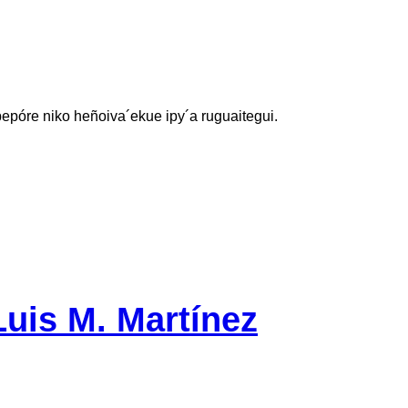
epóre niko heñoiva´ekue ipy´a ruguaitegui.
Luis M. Martínez