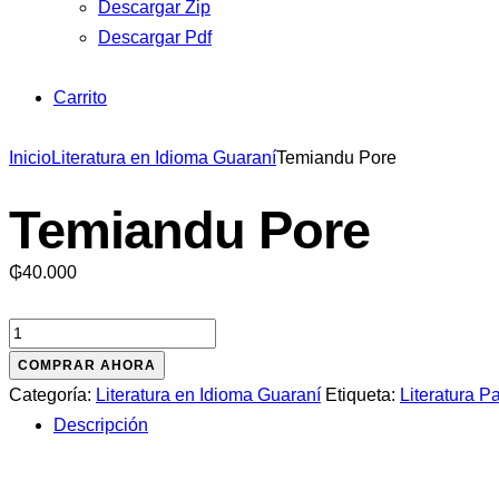
Descargar Zip
Descargar Pdf
Carrito
Inicio
Literatura en Idioma Guaraní
Temiandu Pore
Temiandu Pore
₲
40.000
Temiandu
Pore
COMPRAR AHORA
cantidad
Categoría:
Literatura en Idioma Guaraní
Etiqueta:
Literatura 
Descripción