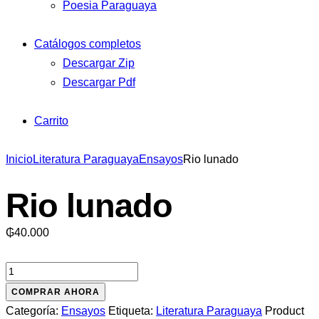
Poesia Paraguaya
Catálogos completos
Descargar Zip
Descargar Pdf
Carrito
Inicio
Literatura Paraguaya
Ensayos
Rio lunado
Rio lunado
₲
40.000
Rio
lunado
COMPRAR AHORA
cantidad
Categoría:
Ensayos
Etiqueta:
Literatura Paraguaya
Product