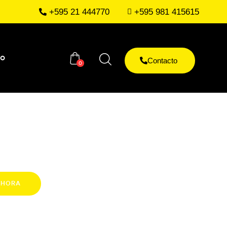
+595 21 444770
+595 981 415615
to
Contacto
0
AHORA