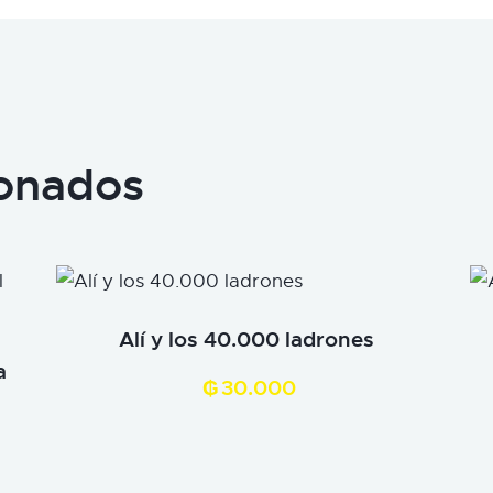
ionados
Alí y los 40.000 ladrones
a
₲
30.000