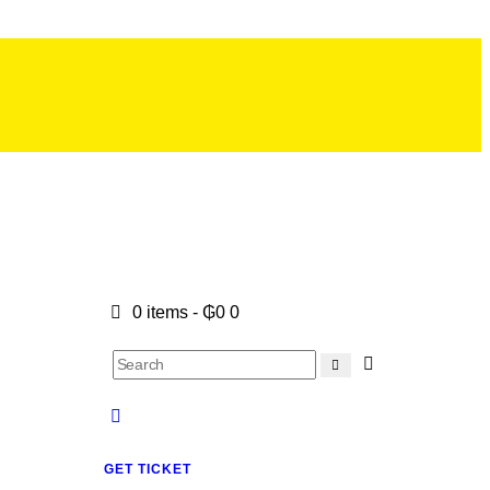
0 items
-
₲0
0
GET TICKET