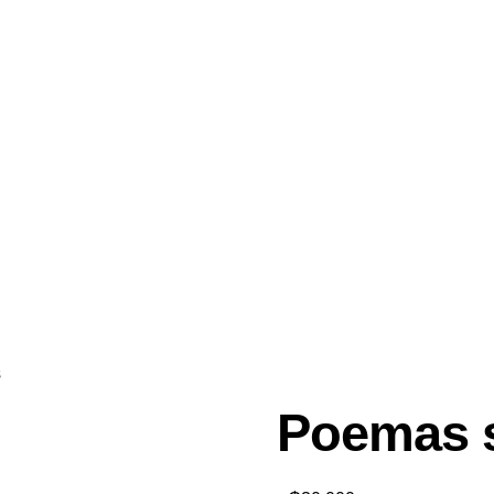
s
Poemas s