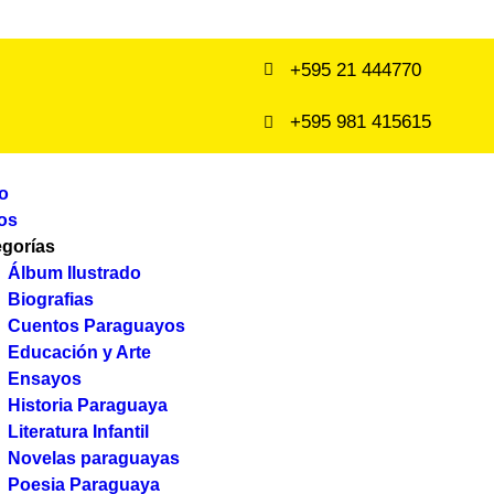
+595 21 444770
+595 981 415615
io
os
egorías
Álbum Ilustrado
Biografias
Cuentos Paraguayos
Educación y Arte
Ensayos
Historia Paraguaya
Literatura Infantil
Novelas paraguayas
Poesia Paraguaya