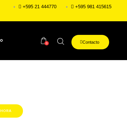
+595 21 444770
+595 981 415615
to
Contacto
0
AHORA