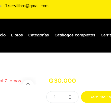
servilibro@gmail.com
icio
Libros
Categorías
Catálogos completos
Carri
₲
30.000
COMPRAR 