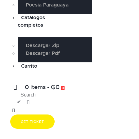
Poesia Paraguaya
Catálogos
completos
Descargar Zip
Descargar Pdf
Carrito
0 items
-
₲0
0
GET TICKET