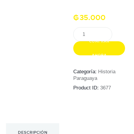
₲
35.000
Nuestro
mundo
COMPRAR
entre
la
AHORA
tierra
y
Categoría:
Historia
el
Paraguaya
cielo:
Product ID:
3677
Biblioteca
Bicentenario
cantidad
DESCRIPCIÓN