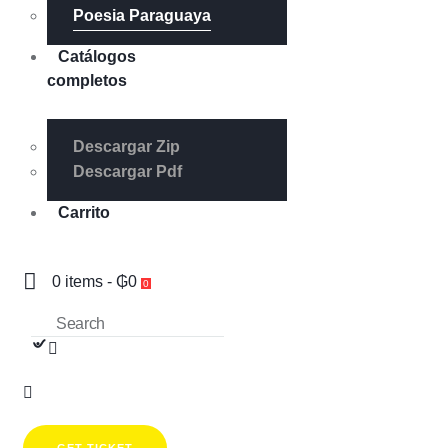
Poesia Paraguaya
Catálogos
completos
Descargar Zip
Descargar Pdf
Carrito
0 items
-
₲0
0