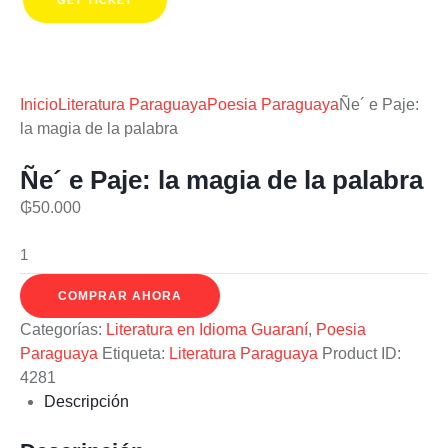
GET TICKET
Inicio
Literatura Paraguaya
Poesia Paraguaya
Ñe´ e Paje:
la magia de la palabra
Ñe´ e Paje: la magia de la palabra
₲
50.000
Ñe
´
e
COMPRAR AHORA
Paje:
Categorías:
Literatura en Idioma Guaraní
,
Poesia
la
Paraguaya
Etiqueta:
Literatura Paraguaya
Product ID:
magia
4281
de
Descripción
la
palabra