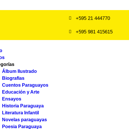
+595 21 444770
+595 981 415615
io
os
egorías
Álbum Ilustrado
Biografias
Cuentos Paraguayos
Educación y Arte
Ensayos
Historia Paraguaya
Literatura Infantil
Novelas paraguayas
Poesia Paraguaya