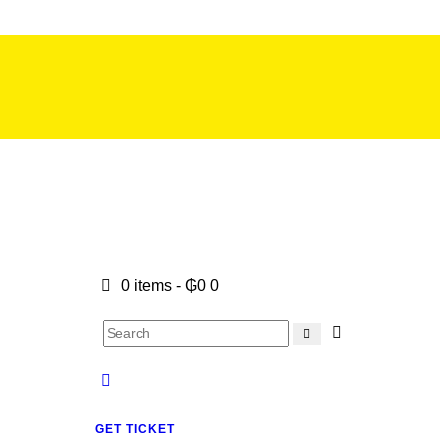
0 items
-
₲0
0
GET TICKET