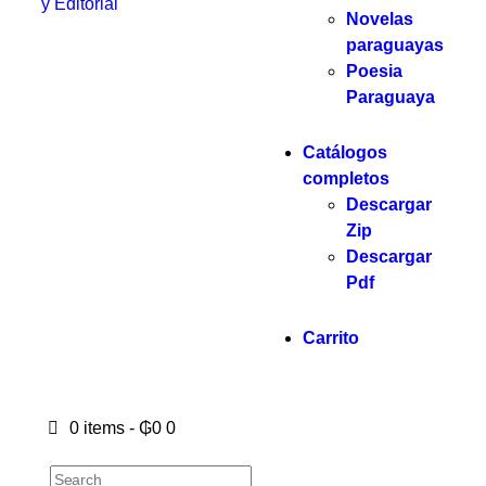
y Editorial
Novelas
paraguayas
Poesia
Paraguaya
Catálogos
completos
Descargar
Zip
Descargar
Pdf
Carrito
0 items
-
₲0
0