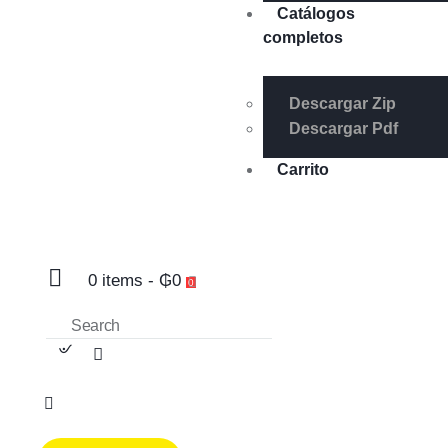
Catálogos
completos
Descargar Zip
Descargar Pdf
Carrito
0 items
-
₲0
0