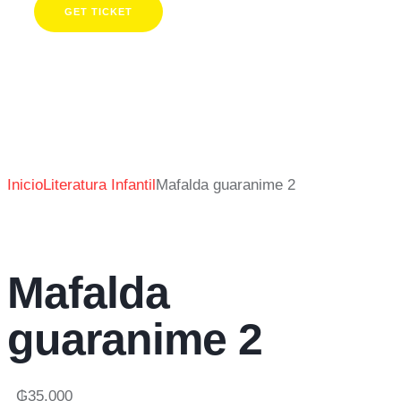
GET TICKET
Inicio
Literatura Infantil
Mafalda guaranime 2
Mafalda
guaranime 2
₲
35.000