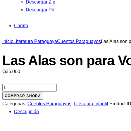
Descargar Zip
Descargar Pdf
Carrito
Inicio
Literatura Paraguaya
Cuentos Paraguayos
Las Alas son p
Las Alas son para V
₲
35.000
Las
Alas
COMPRAR AHORA
son
Categorías:
Cuentos Paraguayos
,
Literatura Infantil
Product I
para
Descripción
Volar:
cuentos