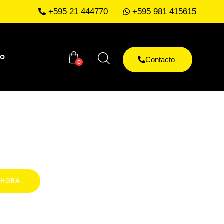
+595 21 444770
+595 981 415615
to
Contacto
0
AHORA