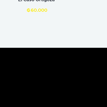
₲
60.000