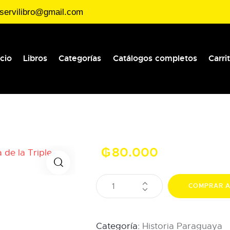
servilibro@gmail.com
icio
Libros
Categorías
Catálogos completos
Carri
₲
80.000
COMPRAR 
Categoría:
Historia Paraguaya