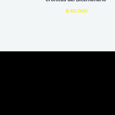
₲
40.000