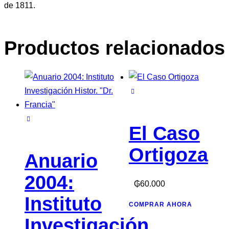
de
de 1811.
1811
cantidad
Productos relacionados
El Caso
Ortigoza
Anuario
2004:
₲
60.000
Instituto
COMPRAR AHORA
Investigación