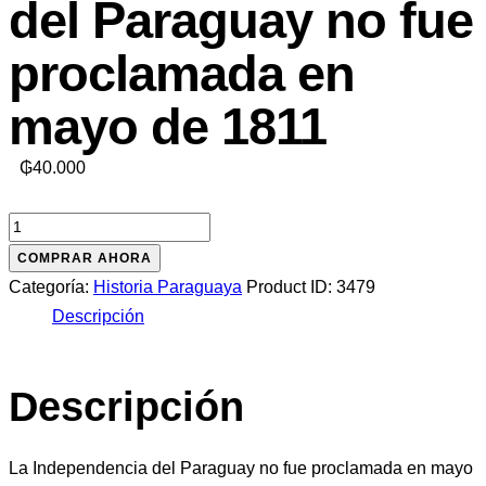
del Paraguay no fue
proclamada en
mayo de 1811
₲
40.000
La
Independencia
COMPRAR AHORA
del
Categoría:
Historia Paraguaya
Product ID:
3479
Paraguay
Descripción
no
fue
Descripción
proclamada
en
mayo
La Independencia del Paraguay no fue proclamada en mayo