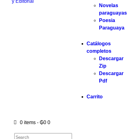
y Editorial
Novelas
paraguayas
Poesia
Paraguaya
Catálogos
completos
Descargar
Zip
Descargar
Pdf
Carrito
0 items
-
₲0
0