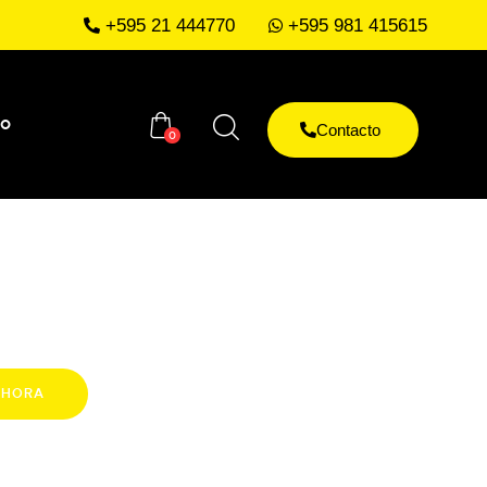
+595 21 444770
+595 981 415615
to
Contacto
0
AHORA