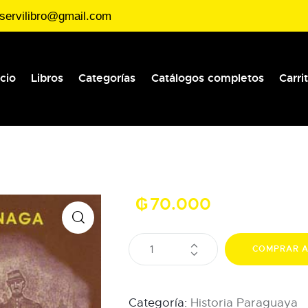
servilibro@gmail.com
icio
Libros
Categorías
Catálogos completos
Carri
₲
70.000
COMPRAR 
Categoría:
Historia Paraguaya