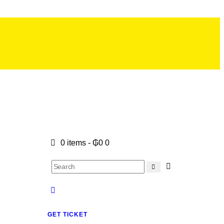
0 items
-
₲0
0
GET TICKET