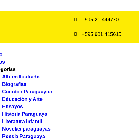
+595 21 444770
+595 981 415615
io
os
egorías
Álbum Ilustrado
Biografias
Cuentos Paraguayos
Educación y Arte
Ensayos
Historia Paraguaya
Literatura Infantil
Novelas paraguayas
Poesia Paraguaya