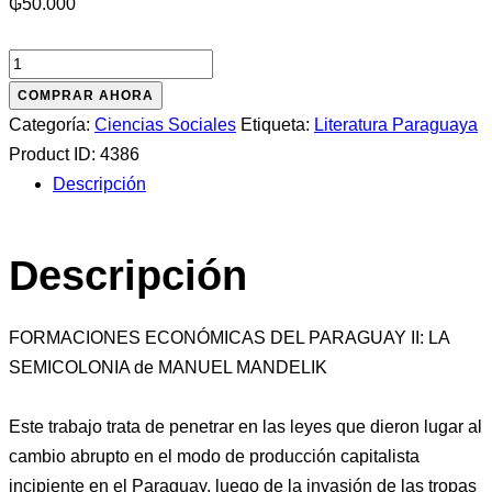
₲
50.000
FORMACIONES
ECONÓMICAS
COMPRAR AHORA
II:
Categoría:
Ciencias Sociales
Etiqueta:
Literatura Paraguaya
LA
Product ID:
4386
SEMICOLONIA
Descripción
cantidad
Descripción
FORMACIONES ECONÓMICAS DEL PARAGUAY II: LA
SEMICOLONIA de MANUEL MANDELIK
Este trabajo trata de penetrar en las leyes que dieron lugar al
cambio abrupto en el modo de producción capitalista
incipiente en el Paraguay, luego de la invasión de las tropas