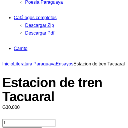
Poesia Paraguaya
Catálogos completos
Descargar Zip
Descargar Pdf
Carrito
Inicio
Literatura Paraguaya
Ensayos
Estacion de tren Tacuaral
Estacion de tren
Tacuaral
₲
30.000
Estacion