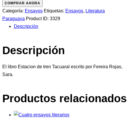
de
COMPRAR AHORA
tren
Categoría:
Ensayos
Etiquetas:
Ensayos
,
Literatura
Tacuaral
Paraguaya
Product ID:
3329
cantidad
Descripción
Descripción
El libro Estacion de tren Tacuaral escrito por Fereira Rojas,
Sara.
Productos relacionados