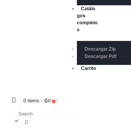
Catálo
gos
completo
s
Descargar Zip
Descargar Pdf
Carrito
0 items
-
₲0
0