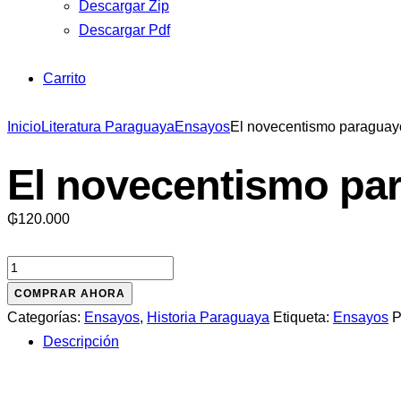
Descargar Zip
Descargar Pdf
Carrito
Inicio
Literatura Paraguaya
Ensayos
El novecentismo paraguay
El novecentismo pa
₲
120.000
El
novecentismo
COMPRAR AHORA
paraguayo:
Categorías:
Ensayos
,
Historia Paraguaya
Etiqueta:
Ensayos
P
hombres
Descripción
e
ideas