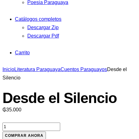
Poesia Paraguaya
Catálogos completos
Descargar Zip
Descargar Pdf
Carrito
Inicio
Literatura Paraguaya
Cuentos Paraguayos
Desde el
Silencio
Desde el Silencio
₲
35.000
Desde
el
COMPRAR AHORA