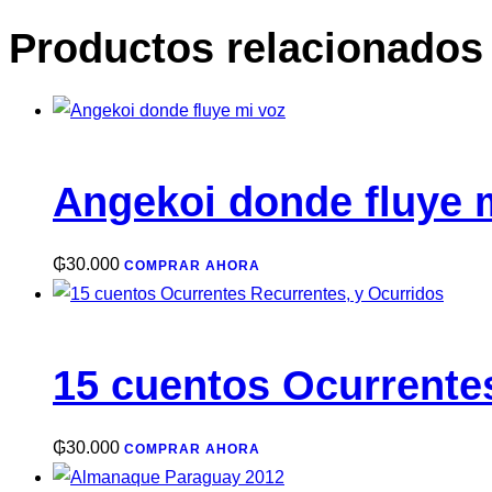
Chaco
Productos relacionados
cantidad
Angekoi donde fluye 
₲
30.000
COMPRAR AHORA
15 cuentos Ocurrente
₲
30.000
COMPRAR AHORA