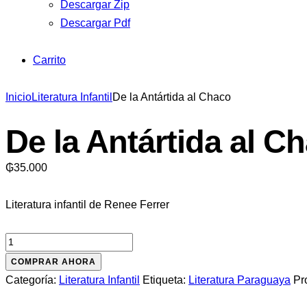
Descargar Zip
Descargar Pdf
Carrito
Inicio
Literatura Infantil
De la Antártida al Chaco
De la Antártida al C
₲
35.000
Literatura infantil de Renee Ferrer
De
la
COMPRAR AHORA
Antártida
Categoría:
Literatura Infantil
Etiqueta:
Literatura Paraguaya
Pr
al