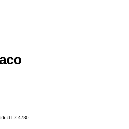
haco
oduct ID:
4780