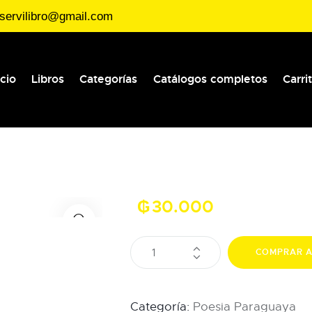
servilibro@gmail.com
icio
Libros
Categorías
Catálogos completos
Carri
₲
30.000
COMPRAR 
Categoría:
Poesia Paraguaya