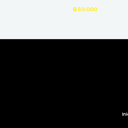
₲
50.000
Ini