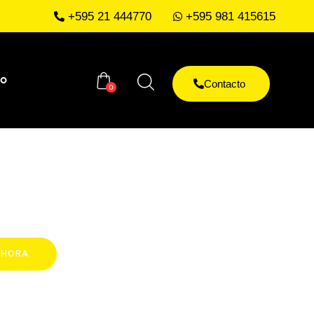
+595 21 444770
+595 981 415615
to
Contacto
0
AHORA