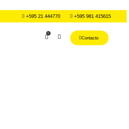
+595 21 444770
+595 981 415615
0
Contacto