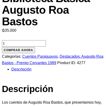
Augusto Roa
Bastos
₲
35.000
Cuentos
selectos:
COMPRAR AHORA
Coleccion
Categorías:
Cuentos Paraguayos
,
Destacados: Augusto Roa
Biblioteca
Bastos - Premio Cervantes 1989
Product ID:
4277
Basica
Descripción
Augusto
Roa
Descripción
Bastos
cantidad
Los cuentos de Augusto Roa Bastos, que presentamos hoy,