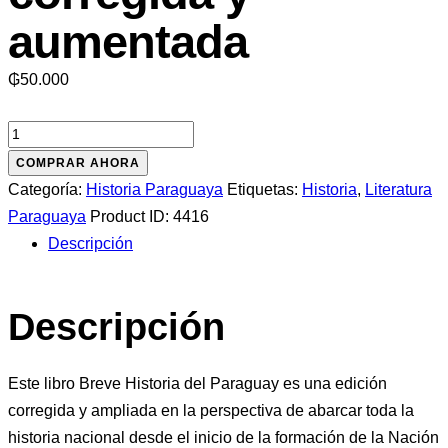
aumentada
₲
50.000
Breve
Historia
COMPRAR AHORA
del
Categoría:
Historia Paraguaya
Etiquetas:
Historia
,
Literatura
Paraguay:
Paraguaya
Product ID:
4416
edición
Descripción
corregida
y
Descripción
aumentada
cantidad
Este libro Breve Historia del Paraguay es una edición
corregida y ampliada en la perspectiva de abarcar toda la
historia nacional desde el inicio de la formación de la Nación