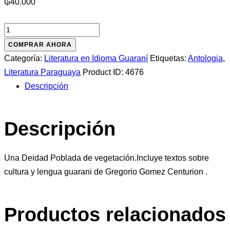
₲
40.000
Ayvu
Pora
COMPRAR AHORA
Apesa
Categoría:
Literatura en Idioma Guaraní
Etiquetas:
Antologia
,
Ñe
Literatura Paraguaya
Product ID:
4676
´epoty
Descripción
Poravopyre
cantidad
Descripción
Una Deidad Poblada de vegetación.Incluye textos sobre
cultura y lengua guarani de Gregorio Gomez Centurion .
Productos relacionados